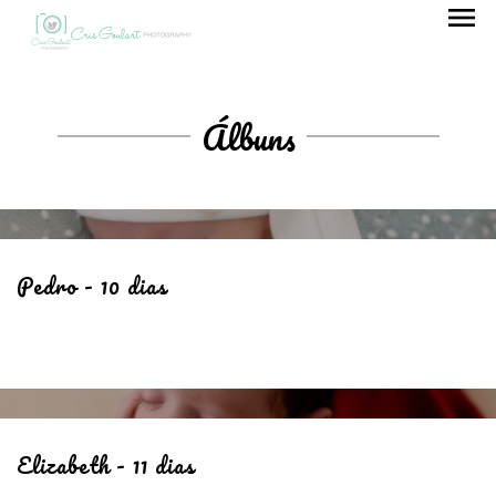
menu
Álbuns
Pedro - 10 dias
Elizabeth - 11 dias