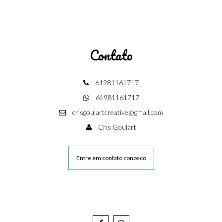
Contato
61981161717
61981161717
crisgoulartcreative@gmail.com
Cris Goulart
Entre em contato conosco