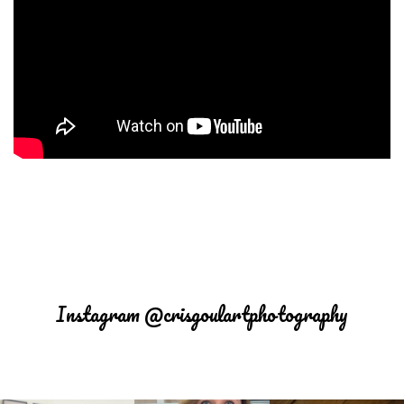
Instagram @crisgoulartphotography