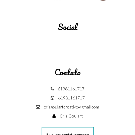
Social
Contato
61981161717
61981161717
crisgoulartcreative@gmail.com
Cris Goulart
Entre em contato conosco