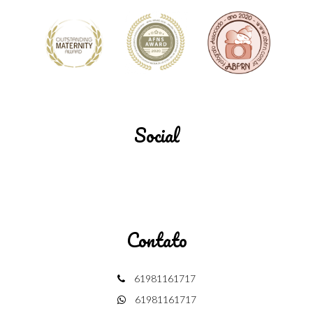
Social
Contato
61981161717
61981161717