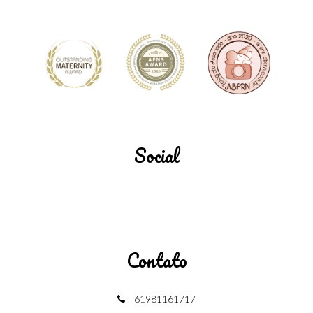
Social
Contato
61981161717